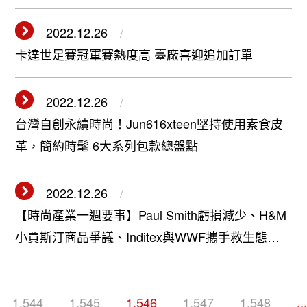
2022.12.26
卡達世足賽冠軍賽熱度高 臺廠喜迎追加訂單
2022.12.26
台灣自創永續時尚！Jun616xteen堅持使用素食皮
革，簡約時髦 6大系列包款總盤點
2022.12.26
【時尚產業一週要事】Paul Smith虧損減少、H&M
小賈斯汀商品爭議、Inditex與WWF攜手救生態、
倫敦時裝週公布暫定日程表
1,544
1,545
1,546
1,547
1,548
...