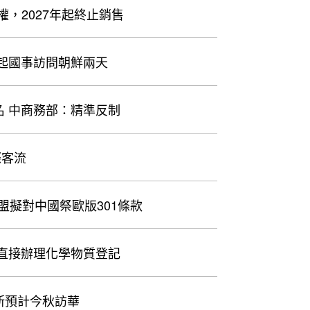
權，2027年起終止銷售
習近平應金正恩邀請 今起國事訪問朝鮮兩天
 中商務部：精準反制
際客流
盟擬對中國祭歐版301條款
直接辦理化學物質登記
斯預計今秋訪華